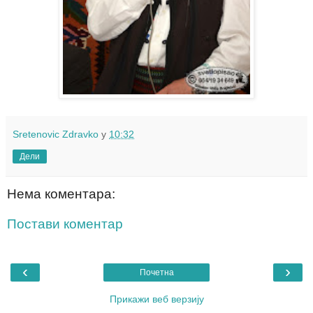
Sretenovic Zdravko
у
10:32
Дели
Нема коментара:
Постави коментар
‹
›
Почетна
Прикажи веб верзију