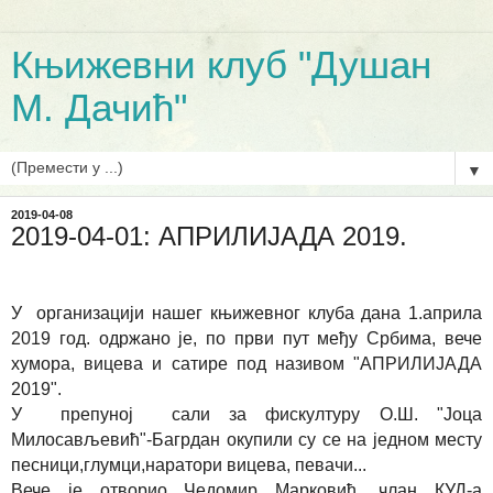
Књижевни клуб "Душан
М. Дачић"
▼
2019-04-08
2019-04-01: АПРИЛИЈАДА 2019.
У организацији нашег књижевног клуба дана 1.априла
2019 год. одржано је, по први пут међу Србима, вече
хумора, вицева и сатире под називом "АПРИЛИЈАДА
2019".
У препуној сали за фискултуру О.Ш. "Јоца
Милосављевић"-Багрдан окупили су се на једном месту
песници,глумци,наратори вицева, певачи...
Вече је отворио Чедомир Марковић ,члан КУД-а