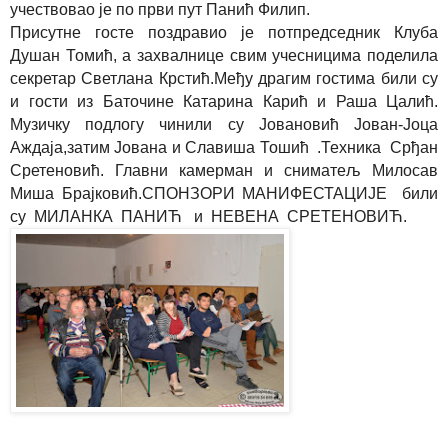
учествовао је по први пут Панић Филип.
Присутне госте поздравио је потпредседник Клуба
Душан Томић, а захвалнице свим учесницима поделила
секретар Светлана Крстић.Међу драгим гостима били су
и гости из Баточине Катарина Карић и Раша Цалић.
Музичку подлогу чинили су Јовановић Јован-Јоца
Аждаја,затим Јована и Славиша Тошић .Техника Срђан
Сретеновић. Главни камерман и сниматељ Милосав
Миша Брајковић.СПОНЗОРИ МАНИФЕСТАЦИЈЕ били
су МИЛАНКА ПАНИЋ и НЕВЕНА СРЕТЕНОВИЋ.