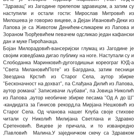
"Здравац" из Јагодине прелепом здравицом, а затим су
наступили и остали гости: Мирослав Митровић из
Милошева је говорио вицеве, а Дејан Ивановић-Деки из
Лапова је са Животом Денићем-сликарем из Лапова и
Зораном Ђорђевићем певачем одсликао један кафански
дан и муке Пироћанаца.
Бојан Милорадовић-вансеријски глумац из Јагодине је
својим изведбама дигао публику на ноге. Наступали су и
Слободанка Маринковић-дугогодишњи кореограг КУД-а
"Света МилановићПоте" из Багрдана, затим песници
Звездана Крстић из Старог Села, аутор збирке
"Бесконачност на дохват", па Слађана Дилић из Лапова,
аутор романа" Записивачи љубави", па Јовица Николић
из Лапова ,аутор необичне збирке песама "Од А до Ш"
-кандидата за Гинисов рекорд,па Мирјана Нешковић из
Старог Села. Од чланова нашег Клуба своје стихове
читали су Николић Милијана Светлана и Здравко
Сретеновић. Вицеве је причала, и то изванредно
,Павловић Малина.У заједничком скечу са Здравком