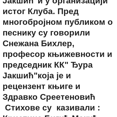
Јакшић"и у организацији
истог Клуба. Пред
многобројном публиком о
песнику су говорили
Снежана Бихлер,
професор књижевности и
председник КК" Ђура
Јакшић"која је и
рецензент књиге и
Здравко Среетеновић
Стихове су казивали :