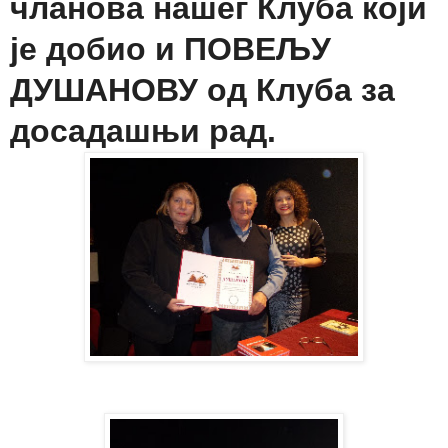
чланова нашег Клуба који
је добио и ПОВЕЉУ
ДУШАНОВУ од Клуба за
досадашњи рад.