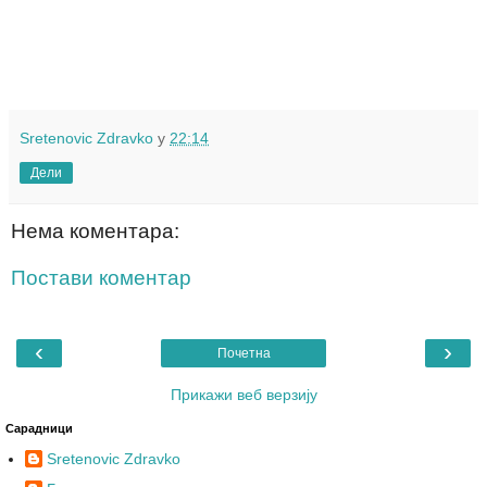
Sretenovic Zdravko
у
22:14
Дели
Нема коментара:
Постави коментар
‹
›
Почетна
Прикажи веб верзију
Сарадници
Sretenovic Zdravko